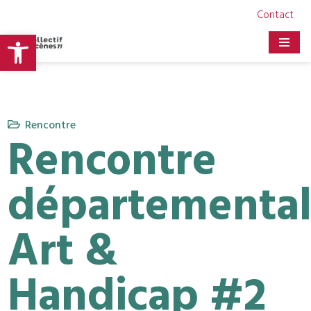
Contact
Ouvrir la barre d’outils
Aller
au
contenu
Rencontre
Rencontre
départementa
Art &
Handicap #2