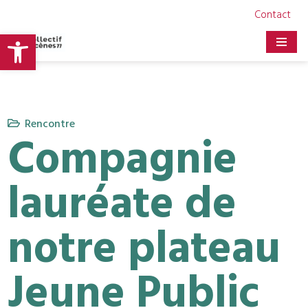
Contact
Ouvrir la barre d’outils
Aller
au
contenu
Rencontre
Compagnie
lauréate de
notre plateau
Jeune Public