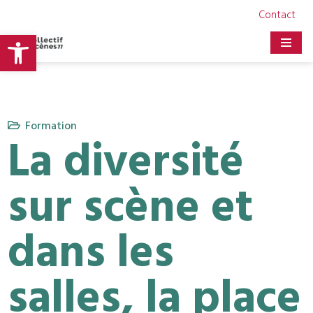
Contact
Ouvrir la barre d’outils
Aller
au
contenu
Formation
La diversité
sur scène et
dans les
salles, la place