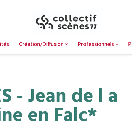
ités
Création/Diffusion
Professionnels
P
 - Jean de l a
ine en Falc*