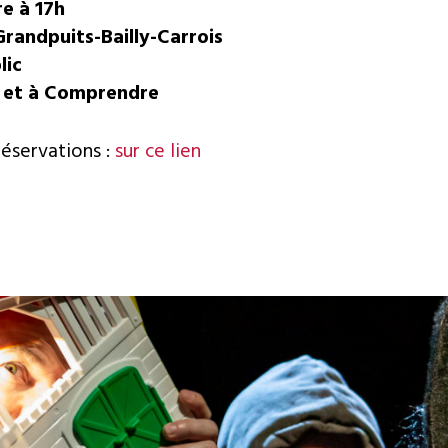
e à 17h
Grandpuits-Bailly-Carrois
lic
re et à Comprendre
éservations :
sur ce lien