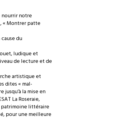
 nourrir notre
», « Montrer patte
à cause du
jouet, ludique et
niveau de lecture et de
che artistique et
s dites « mal-
e jusqu’à la mise en
’ESAT La Roseraie,
 patrimoine littéraire
gé, pour une meilleure