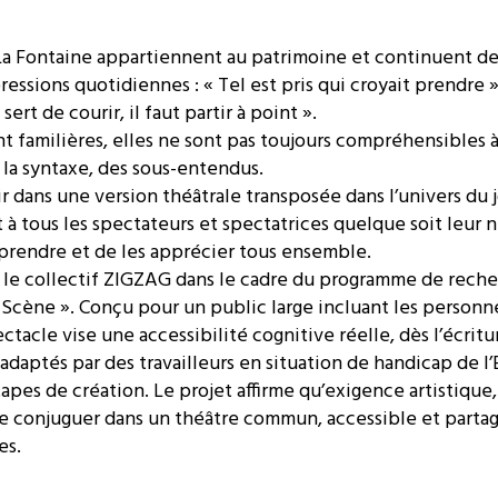
La Fontaine appartiennent au patrimoine et continuent de
essions quotidiennes : « Tel est pris qui croyait prendre 
ert de courir, il faut partir à point ».
t familières, elles ne sont pas toujours compréhensibles 
 la syntaxe, des sous-entendus.
r dans une version théâtrale transposée dans l’univers du 
 à tous les spectateurs et spectatrices quelque soit leur 
mprendre et de les apprécier tous ensemble.
le collectif ZIGZAG dans le cadre du programme de recher
 Scène ». Conçu pour un public large incluant les personne
tacle vise une accessibilité cognitive réelle, dès l’écritur
adaptés par des travailleurs en situation de handicap de l
tapes de création. Le projet affirme qu’exigence artistique,
se conjuguer dans un théâtre commun, accessible et parta
es.