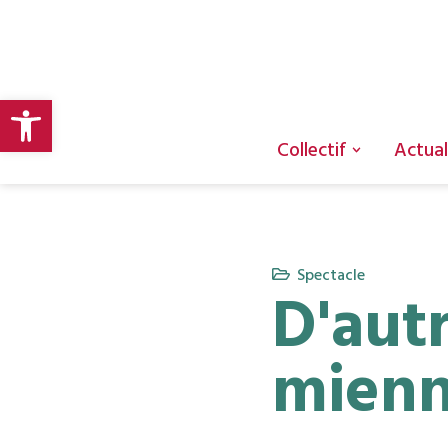
Aller
au
Ouvrir la barre d’outils
contenu
Collectif
Actual
Spectacle
D'autr
mien