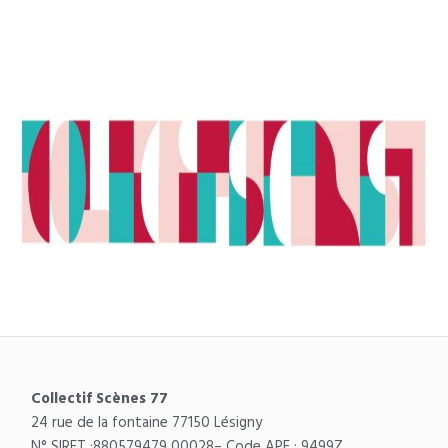
Collectif Scènes 77
24 rue de la fontaine 77150 Lésigny
N° SIRET :
880579479 00028
– Code APE : 9499Z