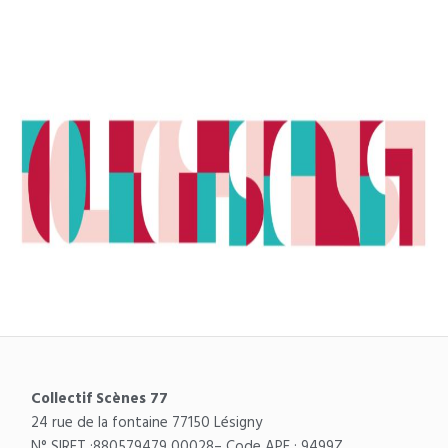
Collectif Scènes 77
24 rue de la fontaine 77150 Lésigny
N° SIRET :
880579479 00028
– Code APE : 9499Z