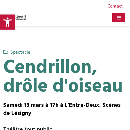
Contact
Ouvrir la barre d’outils
Aller
au
contenu
Spectacle
Cendrillon,
drôle d'oiseau
Samedi 13 mars à 17h à L’Entre-Deux, Scènes
de Lésigny
Théâtre tout public