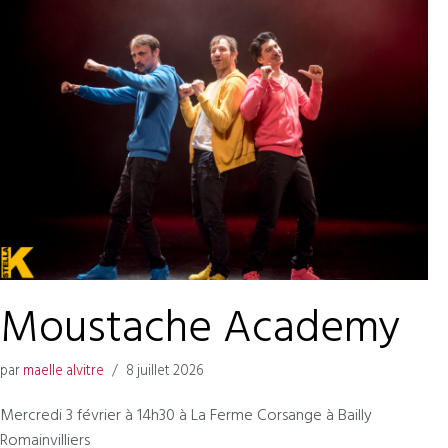
Moustache Academy
par
maelle alvitre
8 juillet 2026
Mercredi 3 février à 14h30 à La Ferme Corsange à Bailly
Romainvilliers