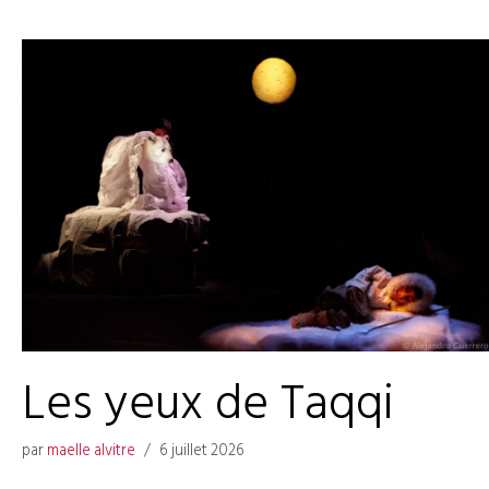
Les yeux de Taqqi
par
maelle alvitre
6 juillet 2026