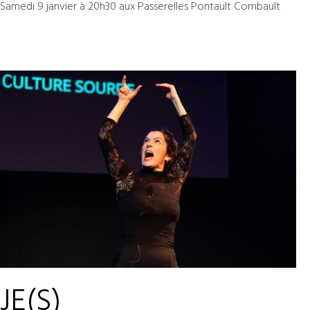
Samedi 9 janvier à 20h30 aux Passerelles Pontault Combault
JE(S)