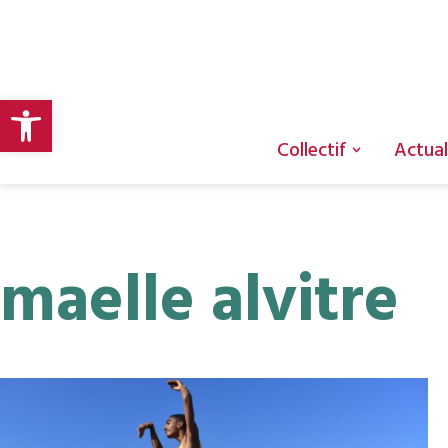
Aller
au
Ouvrir la barre d’outils
contenu
Collectif
Actual
maelle alvitre