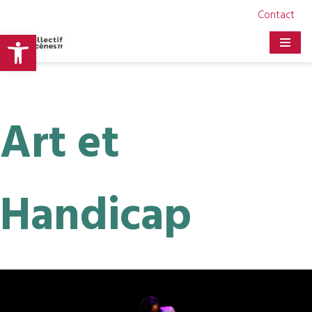
Contact
Ouvrir la barre d’outils
Aller
au
contenu
Art et
Handicap