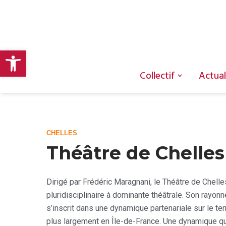
Aller
au
Ouvrir la barre d’outils
contenu
Collectif
Actual
CHELLES
Théâtre de Chelles
Dirigé par Frédéric Maragnani, le Théâtre de Chel
pluridisciplinaire à dominante théâtrale. Son rayonn
s’inscrit dans une dynamique partenariale sur le ter
plus largement en Île-de-France. Une dynamique qui 