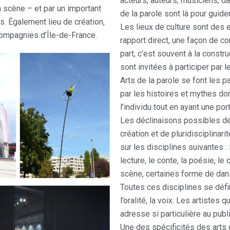
acteurs, auteurs, musiciens, d
en scène – et par un important
de la parole sont là pour guide
rs. Également lieu de création,
Les lieux de culture sont des 
compagnies d’Île-de-France.
rapport direct, une façon de con
part, c’est souvent à la const
sont invitées à participer par 
Arts de la parole se font les pa
par les histoires et mythes dont
l’individu tout en ayant une port
Les déclinaisons possibles de
création et de pluridisciplinarit
sur les disciplines suivantes : l
lecture, le conte, la poésie, le
scène, certaines forme de dans
Toutes ces disciplines se défin
l’oralité, la voix. Les artistes
adresse si particulière au publi
Une des spécificités des arts 