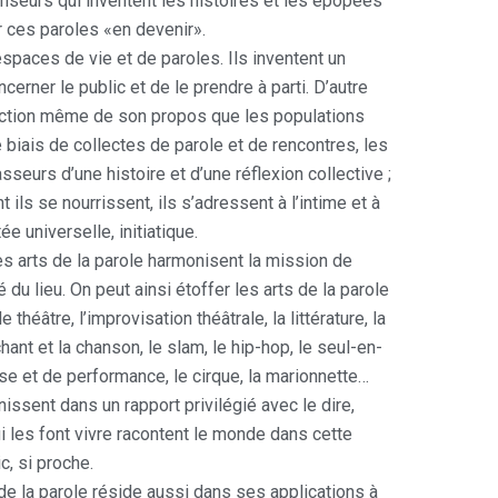
anseurs qui inventent les histoires et les épopées
r ces paroles «en devenir».
espaces de vie et de paroles. Ils inventent un
cerner le public et de le prendre à parti. D’autre
ruction même de son propos que les populations
le biais de collectes de parole et de rencontres, les
sseurs d’une histoire et d’une réflexion collective ;
 ils se nourrissent, ils s’adressent à l’intime et à
ée universelle, initiatique.
s arts de la parole harmonisent la mission de
é du lieu. On peut ainsi étoffer les arts de la parole
e théâtre, l’improvisation théâtrale, la littérature, la
 chant et la chanson, le slam, le hip-hop, le seul-en-
e et de performance, le cirque, la marionnette…
issent dans un rapport privilégié avec le dire,
 qui les font vivre racontent le monde dans cette
c, si proche.
de la parole réside aussi dans ses applications à