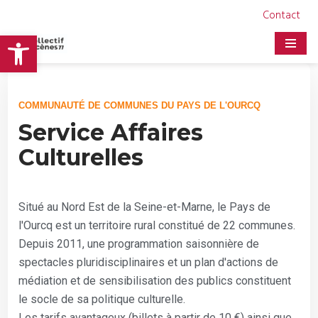
Contact
Ouvrir la barre d’outils
Aller
au
contenu
COMMUNAUTÉ DE COMMUNES DU PAYS DE L'OURCQ
Service Affaires
Culturelles
Situé au Nord Est de la Seine-et-Marne, le Pays de
l'Ourcq est un territoire rural constitué de 22 communes.
Depuis 2011, une programmation saisonnière de
spectacles pluridisciplinaires et un plan d'actions de
médiation et de sensibilisation des publics constituent
le socle de sa politique culturelle.
Les tarifs avantageux (billets à partir de 10 €) ainsi que