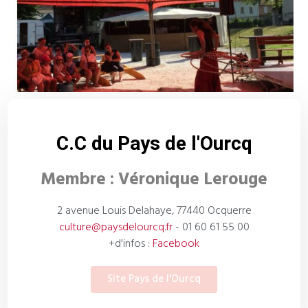
C.C du Pays de l'Ourcq
Membre : Véronique Lerouge
2 avenue Louis Delahaye, 77440 Ocquerre
culture@paysdelourcq.fr
- 01 60 61 55 00
+d'infos :
Facebook
Site Pays de l'Ourcq